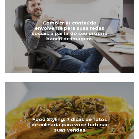
Como criar conteúdo
envolvente para suas redes
sociais a partir do seu próprio
banco de imagens
Food Styling: 7 dicas de fotos
de culinaria para você turbinar
suas vendas