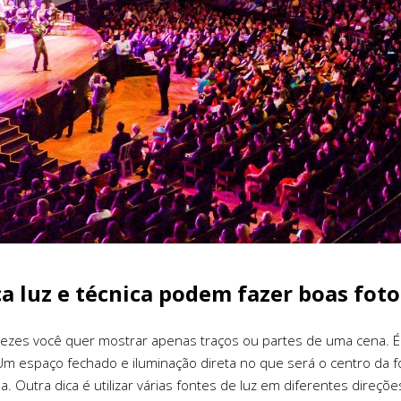
a luz e técnica podem fazer boas foto
vezes você quer mostrar apenas traços ou partes de uma cena. É 
Um espaço fechado e iluminação direta no que será o centro da fo
ia. Outra dica é utilizar várias fontes de luz em diferentes direç