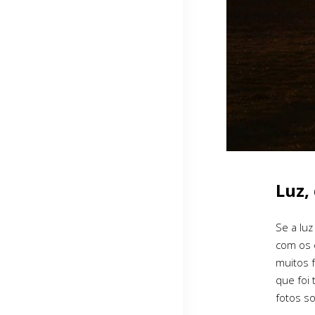
Luz,
Se a luz
com os 
muitos f
que foi
fotos s