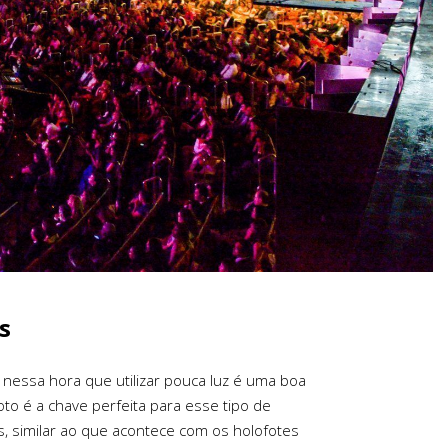
s
nessa hora que utilizar pouca luz é uma boa
to é a chave perfeita para esse tipo de
ões, similar ao que acontece com os holofotes