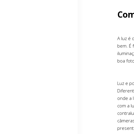
Com
A luz é
bem. É 
ilumina
boa fot
Luz e p
Diferen
onde a 
com a l
contral
câmeras
present