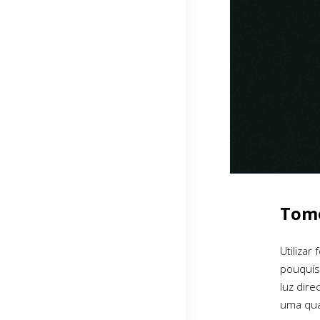
Tome
Utilizar
pouquíss
luz dir
uma qua