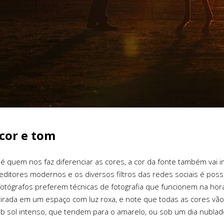
 cor e tom
 é quem nos faz diferenciar as cores, a cor da fonte também vai in
editores modernos e os diversos filtros das redes sociais é po
otógrafos preferem técnicas de fotografia que funcionem na hora 
 tirada em um espaço com luz roxa, e note que todas as cores v
ob sol intenso, que tendem para o amarelo, ou sob um dia nublado