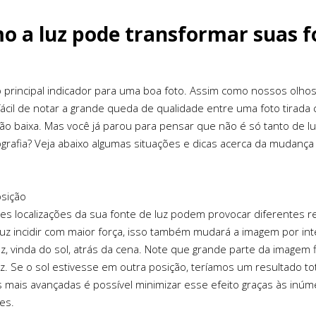
o a luz pode transformar suas f
 o principal indicador para uma boa foto. Assim como nossos olh
fácil de notar a grande queda de qualidade entre uma foto tirada
ção baixa. Mas você já parou para pensar que não é só tanto de 
ografia? Veja abaixo algumas situações e dicas acerca da mudança
osição
tes localizações da sua fonte de luz podem provocar diferentes r
luz incidir com maior força, isso também mudará a imagem por int
uz, vinda do sol, atrás da cena. Note que grande parte da imagem
uz. Se o sol estivesse em outra posição, teríamos um resultado 
 mais avançadas é possível minimizar esse efeito graças às inúm
es.