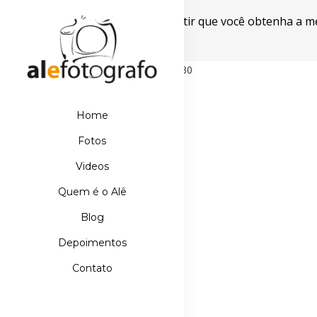
Este site usa cookies para garantir que você obtenha a m
Powered by WebsitePolicies
498D39E21DB110067AA42A42EBDE5630
Home
Fotos
Videos
Quem é o Alê
Blog
Depoimentos
Contato