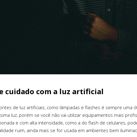
 cuidado com a luz artificial
 fontes de luz artificiais, como lâmpadas e flashes é sempre uma 
ima luz, porém se você não vai utilizar equipamentos mais profiss
ecionada e com alta intensidade, como a do flash de celulares, p
lidade ruim, ainda mais se for usada em ambientes bem iluminad