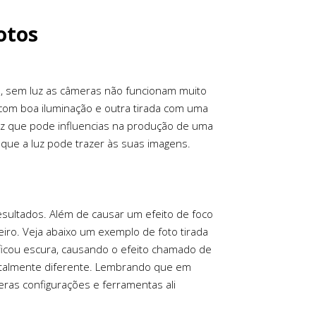
otos
os, sem luz as câmeras não funcionam muito
 com boa iluminação e outra tirada com uma
luz que pode influencias na produção de uma
 que a luz pode trazer às suas imagens.
esultados. Além de causar um efeito de foco
eiro. Veja abaixo um exemplo de foto tirada
 ficou escura, causando o efeito chamado de
totalmente diferente. Lembrando que em
eras configurações e ferramentas ali