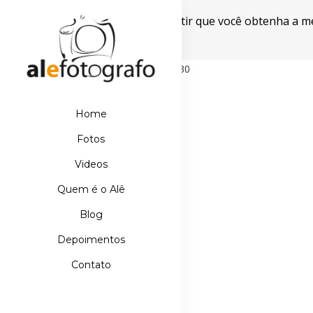
Este site usa cookies para garantir que você obtenha a m
Powered by WebsitePolicies
498D39E21DB110067AA42A42EBDE5630
Home
Fotos
Videos
Quem é o Alê
Blog
Depoimentos
Contato