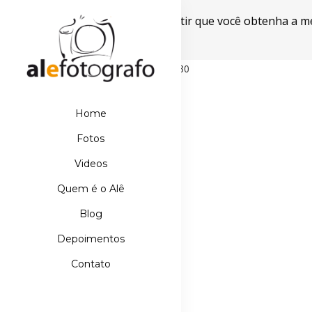
Este site usa cookies para garantir que você obtenha a m
Powered by WebsitePolicies
498D39E21DB110067AA42A42EBDE5630
Home
Fotos
Videos
Quem é o Alê
Blog
Depoimentos
Contato