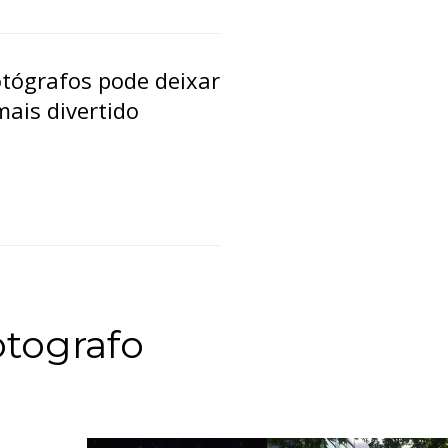
otógrafos pode deixar
ais divertido
tografo