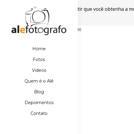
Este site usa cookies para garantir que você obtenha a m
Powered by WebsitePolicies
498D39E21DB110067AA42A42EBDE5630
Home
Fotos
Videos
Quem é o Alê
Blog
Depoimentos
Contato