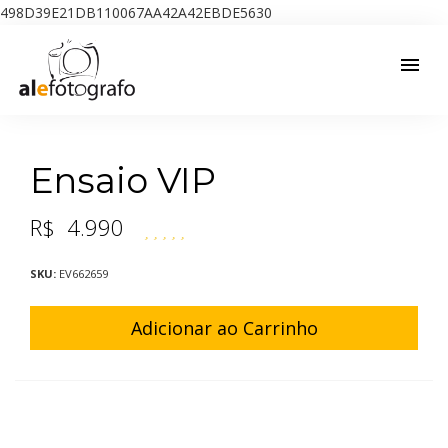
498D39E21DB110067AA42A42EBDE5630
menu
Ensaio VIP
R$
4.990
SKU:
EV662659
Adicionar ao Carrinho