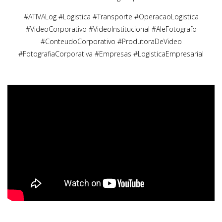
#ATIVALog #Logistica #Transporte #OperacaoLogistica
#VideoCorporativo #VideoInstitucional #AleFotografo
#ConteudoCorporativo #ProdutoraDeVideo
#FotografiaCorporativa #Empresas #LogisticaEmpresarial