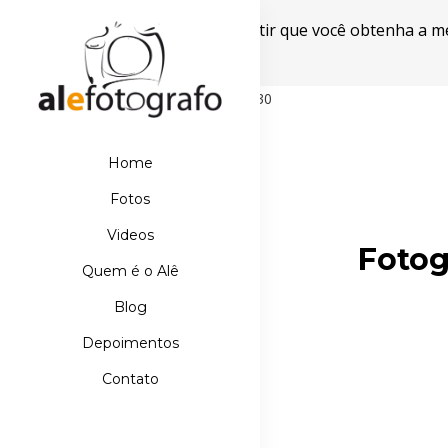
Este site usa cookies para garantir que você obtenha a m
Powered by WebsitePolicies
498D39E21DB110067AA42A42EBDE5630
Home
Fotos
Videos
Fotog
Quem é o Alê
Blog
Depoimentos
Contato