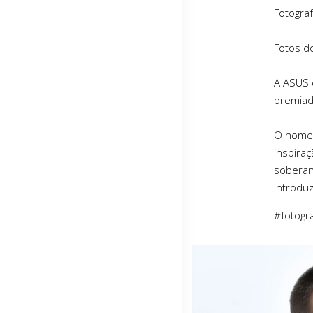
Fotogra
Fotos d
A ASUS 
premiad
O nome 
inspiraç
soberan
introdu
#fotogr