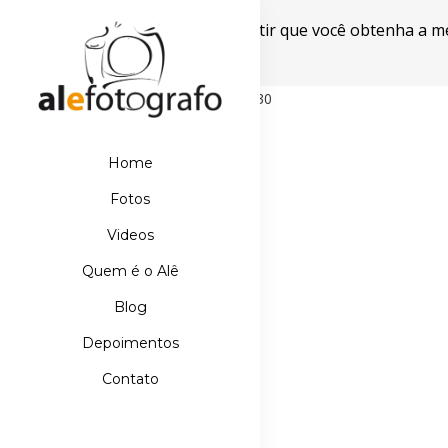
Este site usa cookies para garantir que você obtenha a m
Powered by WebsitePolicies
498D39E21DB110067AA42A42EBDE5630
Home
Fotos
Videos
Quem é o Alê
Blog
Depoimentos
Contato